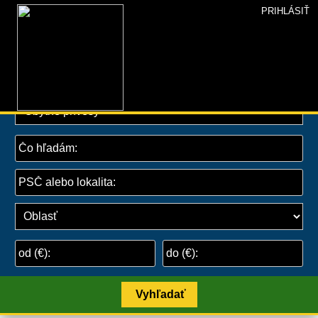
PRIHLÁSIŤ
INZERCIA+
»
Inzercia
»
Autá
» Obytné prívesy
Vyhľadať