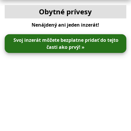
Obytné prívesy
Nenájdený ani jeden inzerát!
Svoj inzerát môžete bezplatne pridať do tejto
časti ako prvý! »