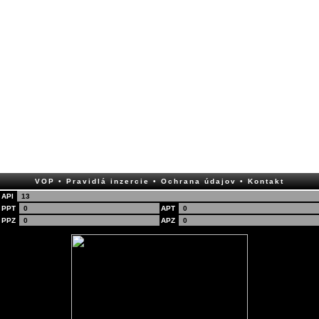
VOP
• Pravidlá inzercie
• Ochrana údajov
• Kontakt
API
13
PPT
0
APT
0
PPZ
0
APZ
0